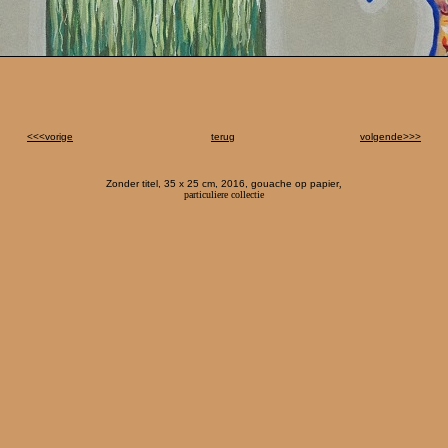
<<<vorige
terug
volgende>>>
Zonder titel, 35 x 25 cm, 2016, gouache op papier
,
particuliere collectie